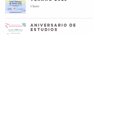
Clases
Aniversario de
estudios
Clases
English private
lessons for girls and
women
Clases
Curso súper
intensivo
Vocabulario
1
/
5