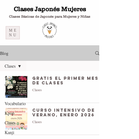
Clases Japonés Mujeres
Clases Básicas de Japonés para Mujeres y Niñas
ME
NU
Blog
Clases
Todas las
Gratis el primer mes
de clases
entradas
Clases
Experiencias
Vocabulario
Curso Intensivo de
Kpop
Verano, enero 2026
Clases
Clases
Kanji