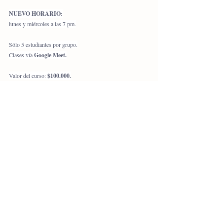
NUEVO HORARIO:
lunes y miércoles a las 7 pm.
Sólo 5 estudiantes por grupo.
Clases vía 
Google Meet.
Valor del curso: 
$100.000.
Y si te inscribes antes del 
17 de diciembre: $70.000.
Inicio de clases: lunes 5 de enero.
Inscripciones en:
clasesjaponesmujeres@gmail.com
PROGRAMA
.pdf
Descargar PDF • 251KB
#curso
#intensivo
#verano
#japonés
#clasesjaponesmujeres
Clases