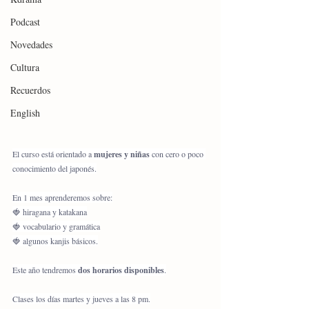
Podcast
Novedades
Cultura
Recuerdos
English
El curso está orientado a 
mujeres y niñas
 con cero o poco 
conocimiento del japonés.
En 1 mes aprenderemos sobre:
🍓 hiragana y katakana
🍓 vocabulario y gramática
🍓 algunos kanjis básicos.
Este año tendremos 
dos horarios disponibles
.
Clases los días martes y jueves a las 8 pm.