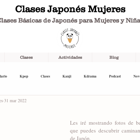
Clases Japonés Mujeres
lases Básicas de Japonés para Mujeres y Niñ
Clases
Actividades
Blog
lario
Kpop
Clases
Kanji
Kdrama
Podcast
Nov
es
31 mar 2022
Les iré mostrando fotos de b
que puedes descubrir caminand
de Japón. 