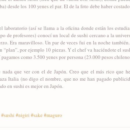
ba) desde los 100 yenes el par. El de la foto debe haber costado
laboratorio (así se llama a la oficina donde están los estudia
po de profesores) conocí un local de sushi cercano a la univers
rzo. Era maravilloso. Un par de veces fui en la noche también
 “plan”, por ejemplo 10 piezas. Y el chef va haciéndote el sush
hí pagamos como 3.500 yenes por persona (23.000 pesos chileno
ne nada que ver con el de Japón. Creo que el más rico que he
laza Italia (no digo el nombre, que no me han pagado publicid
ado en sushi es mejor en Japón. 
#sushi
#nigiri
#sake
#maguro