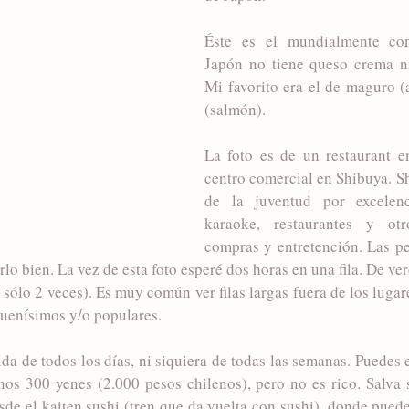
Éste es el mundialmente con
Japón no tiene queso crema ni
Mi favorito era el de maguro (a
(salmón). 
La foto es de un restaurant en
centro comercial en Shibuya. Shi
de la juventud por excelenci
karaoke, restaurantes y otr
compras y entretención. Las pe
rlo bien. La vez de esta foto esperé dos horas en una fila. De ve
sólo 2 veces). Es muy común ver filas largas fuera de los lugar
uenísimos y/o populares.
da de todos los días, ni siquiera de todas las semanas. Puedes e
os 300 yenes (2.000 pesos chilenos), pero no es rico. Salva 
e el kaiten sushi (tren que da vuelta con sushi), donde puedes