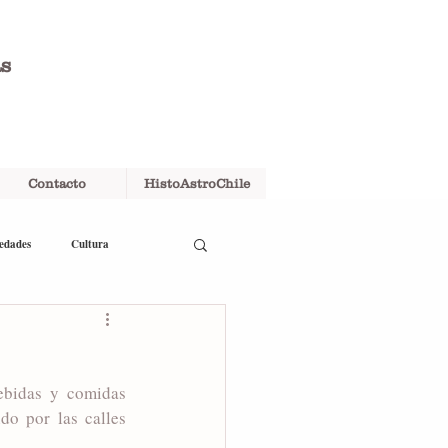
as
Contacto
HistoAstroChile
edades
Cultura
ebidas y comidas 
o por las calles 