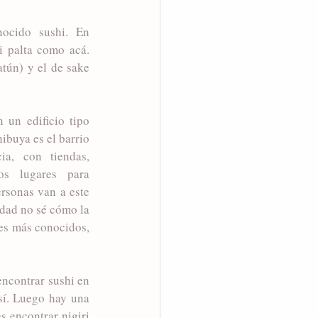
ocido sushi. En 
 palta como acá. 
tún) y el de sake 
 un edificio tipo 
buya es el barrio 
a, con tiendas, 
os lugares para 
rsonas van a este 
rdad no sé cómo la 
es más conocidos, 
ncontrar sushi en 
sí. Luego hay una 
 encontrar nigiri 