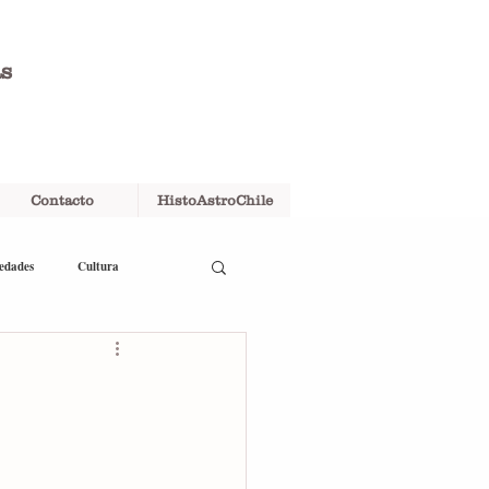
as
Contacto
HistoAstroChile
edades
Cultura