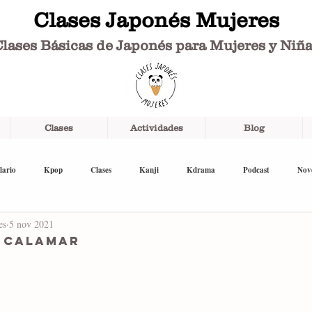
Clases Japonés Mujeres
lases Básicas de Japonés para Mujeres y Niñ
Clases
Actividades
Blog
lario
Kpop
Clases
Kanji
Kdrama
Podcast
Nov
es
5 nov 2021
l calamar