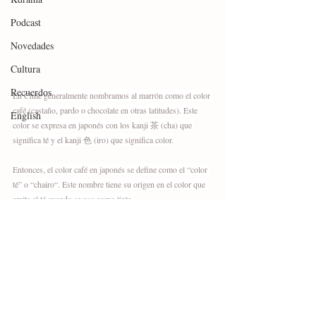
Podcast
Novedades
Cultura
Recuerdos
En Chile generalmente nombramos al marrón como el color 
café (castaño, pardo o chocolate en otras latitudes). Este 
English
color se expresa en japonés con los kanji 茶 (cha) que 
significa té y el kanji 色 (iro) que significa color.
Entonces, el color café en japonés se define como el “color 
té” o “chairo“. Este nombre tiene su origen en el color que 
emite el té cuando se usa como tinte.
#color
#te
#cafe
#castaño
#chocolate
#kanji
#japon
#clases
#japones
#mujeres
Kanji