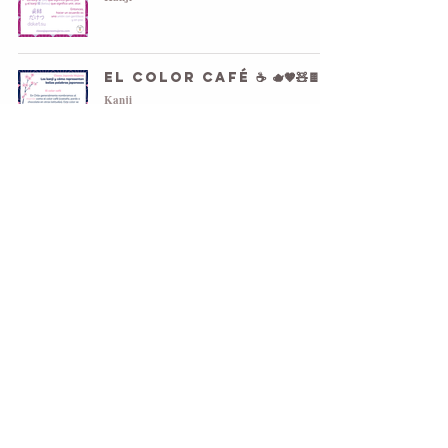
El color café ☕ 🫖🤎🧸🍫
Kanji
Contribución
Vocabulario
El disfrute
Vocabulario
1
/
2