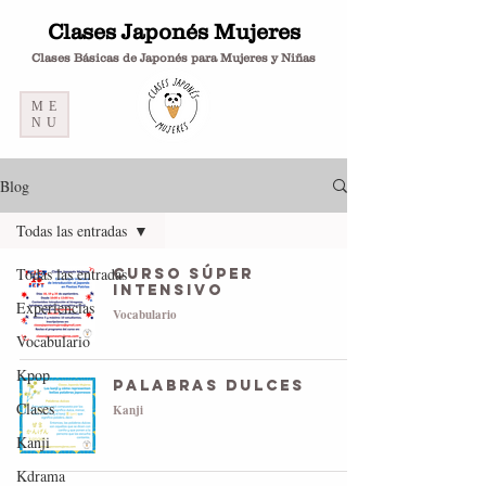
Clases Japonés Mujeres
Clases Básicas de Japonés para Mujeres y Niñas
ME
NU
Blog
Todas las entradas
Todas las entradas
Curso súper
intensivo
Experiencias
Vocabulario
Vocabulario
Kpop
Palabras dulces
Clases
Kanji
Kanji
Kdrama