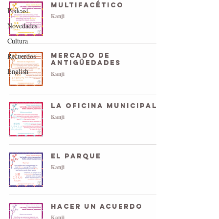
Multifacético
Podcast
Kanji
Novedades
Cultura
Recuerdos
Mercado de
antigüedades
English
Kanji
La oficina municipal
Kanji
El parque
Kanji
Hacer un acuerdo
Kanji