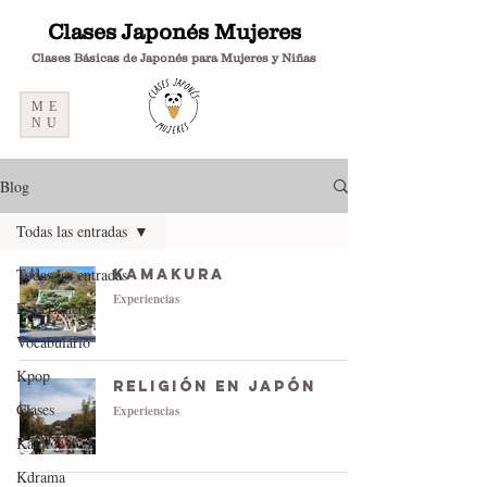
Clases Japonés Mujeres
Clases Básicas de Japonés para Mujeres y Niñas
ME
NU
Blog
Todas las entradas
Todas las entradas
Kamakura
Experiencias
Experiencias
Vocabulario
Kpop
Religión en Japón
Clases
Experiencias
Kanji
Kdrama