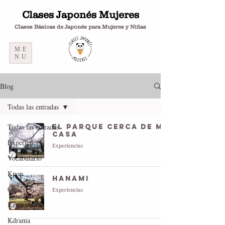
Clases Japonés Mujeres
Clases Básicas de Japonés para Mujeres y Niñas
ME
NU
Blog
Todas las entradas
Todas las entradas
El parque cerca de mi
casa
Experiencias
Experiencias
Vocabulario
Kpop
Hanami
Clases
Experiencias
Kanji
Kdrama