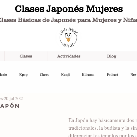
Clases Japonés Mujeres
lases Básicas de Japonés para Mujeres y Niñ
Clases
Actividades
Blog
lario
Kpop
Clases
Kanji
Kdrama
Podcast
Nov
es
20 jul 2021
Japón
En Japón hay básicamente dos r
tradicionales, la budista y la si
diferenciar los templos por los 