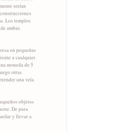
mente serían 
 construcciones 
as. Los templos 
 de ambas 
xpresa en pequeñas 
rente a cualquier 
 una moneda de 5 
uego otras 
render una vela 
pequeños objetos 
uerte. De pura 
rdar y llevar a 