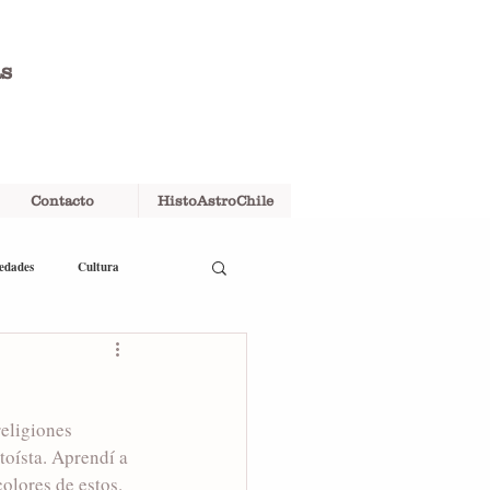
as
Contacto
HistoAstroChile
edades
Cultura
eligiones 
ntoísta. Aprendí a 
colores de estos. 