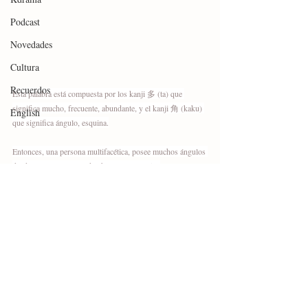
Podcast
Novedades
Cultura
Recuerdos
Esta palabra está compuesta por los kanji 多 (ta) que 
significa mucho, frecuente, abundante, y el kanji 角 (kaku) 
English
que significa ángulo, esquina.
Entonces, una persona multifacética, posee muchos ángulos 
desde los cuales se puede observar y apreciar.
#kanji
#japón
#japonés
#多角
Kanji
Vocabulario